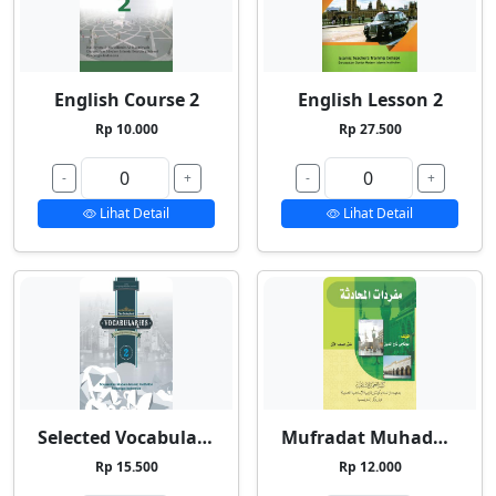
English Course 2
English Lesson 2
Rp 10.000
Rp 27.500
-
+
-
+
Lihat Detail
Lihat Detail
Selected Vocabularies 2
Mufradat Muhadatsah
Rp 15.500
Rp 12.000