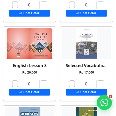
-
+
-
+
Lihat Detail
Lihat Detail
English Lesson 3
Selected Vocabularies 3
Rp 26.000
Rp 17.000
-
+
-
+
Lihat Detail
Lihat Detail
1