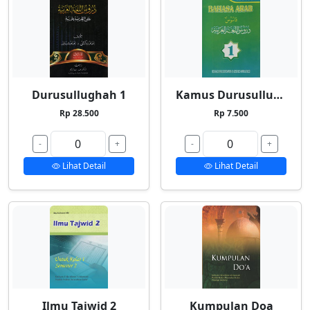
Durusullughah 1
Kamus Durusullughah 1
Rp 28.500
Rp 7.500
-
+
-
+
Lihat Detail
Lihat Detail
Ilmu Tajwid 2
Kumpulan Doa