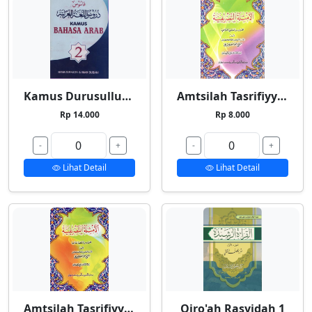
Kamus Durusullughah 2
Amtsilah Tasrifiyyah Kecil
Rp 14.000
Rp 8.000
-
+
-
+
Lihat Detail
Lihat Detail
Amtsilah Tasrifiyyah Besar
Qiro'ah Rasyidah 1