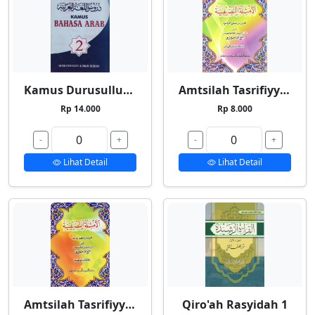
Kamus Durusullughah 2
Amtsilah Tasrifiyyah Kecil
Rp 14.000
Rp 8.000
-
+
-
+
Lihat Detail
Lihat Detail
Amtsilah Tasrifiyyah Besar
Qiro'ah Rasyidah 1