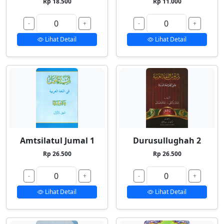
Rp 18.500
Rp 11.000
-
+
-
+
Lihat Detail
Lihat Detail
Amtsilatul Jumal 1
Durusullughah 2
Rp 26.500
Rp 26.500
-
+
-
+
Lihat Detail
Lihat Detail