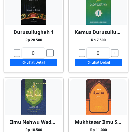
Durusullughah 1
Kamus Durusullughah 1
Rp 28.500
Rp 7.500
-
+
-
+
Lihat Detail
Lihat Detail
Ilmu Nahwu Wadhih 1
Mukhtasar Ilmu Shorf
Rp 18.500
Rp 11.000