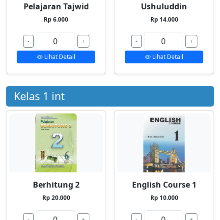
Pelajaran Tajwid
Ushuluddin
Rp 6.000
Rp 14.000
-
+
-
+
Lihat Detail
Lihat Detail
Kelas 1 int
Berhitung 2
English Course 1
Rp 20.000
Rp 10.000
-
+
-
+