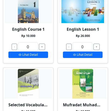
English Course 1
English Lesson 1
Rp 10.000
Rp 26.000
-
+
-
+
Lihat Detail
Lihat Detail
Selected Vocabularies 1
Mufradat Muhadatsah