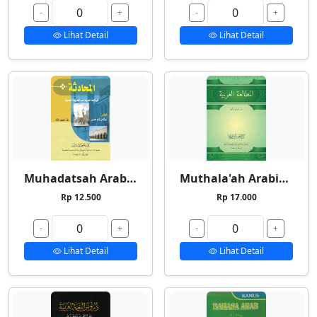
-
+
-
+
Lihat Detail
Lihat Detail
Muhadatsah Arabiyyah
Muthala'ah Arabiyyah
Rp 12.500
Rp 17.000
-
+
-
+
Lihat Detail
Lihat Detail