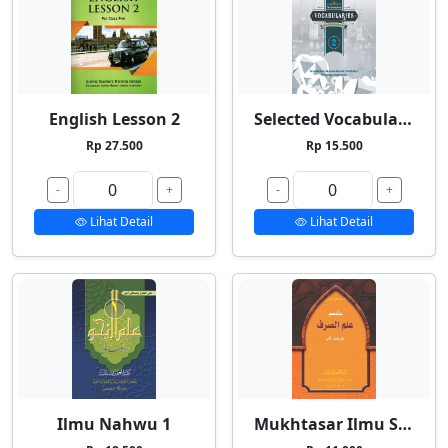
English Lesson 2
Selected Vocabularies 2
Rp 27.500
Rp 15.500
-
+
-
+
Lihat Detail
Lihat Detail
Ilmu Nahwu 1
Mukhtasar Ilmu Shorf