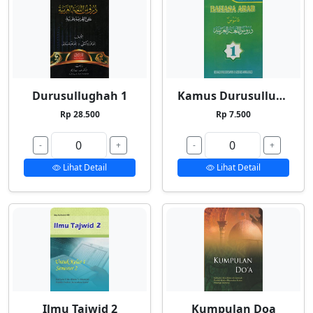
Durusullughah 1
Kamus Durusullughah 1
Rp 28.500
Rp 7.500
-
+
-
+
Lihat Detail
Lihat Detail
Ilmu Tajwid 2
Kumpulan Doa