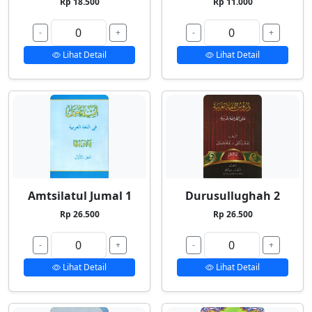
Rp 18.500
Rp 11.000
-
+
-
+
Lihat Detail
Lihat Detail
Amtsilatul Jumal 1
Durusullughah 2
Rp 26.500
Rp 26.500
-
+
-
+
Lihat Detail
Lihat Detail