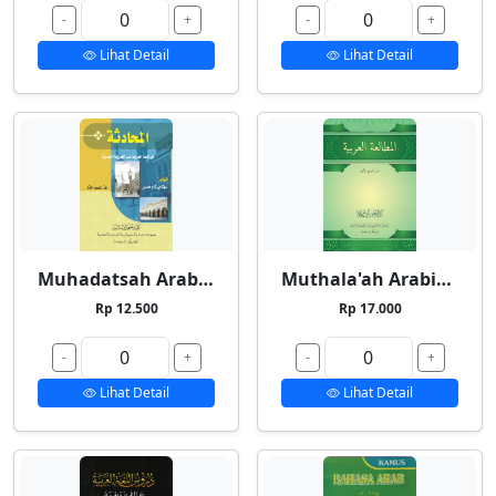
-
+
-
+
Lihat Detail
Lihat Detail
Muhadatsah Arabiyyah
Muthala'ah Arabiyyah
Rp 12.500
Rp 17.000
-
+
-
+
Lihat Detail
Lihat Detail