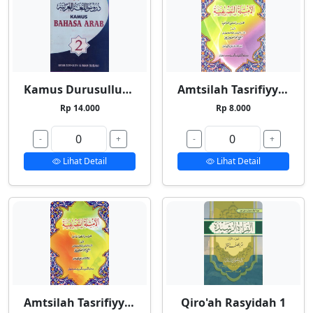
Kamus Durusullughah 2
Amtsilah Tasrifiyyah Kecil
Rp 14.000
Rp 8.000
-
+
-
+
Lihat Detail
Lihat Detail
Amtsilah Tasrifiyyah Besar
Qiro'ah Rasyidah 1