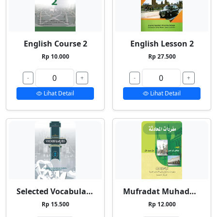
English Course 2
English Lesson 2
Rp 10.000
Rp 27.500
-
+
-
+
Lihat Detail
Lihat Detail
Selected Vocabularies 2
Mufradat Muhadatsah
Rp 15.500
Rp 12.000