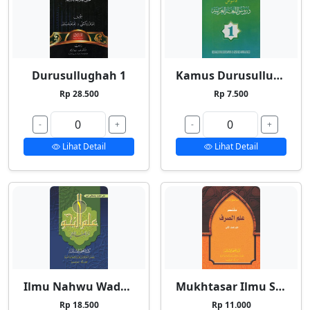
Durusullughah 1
Kamus Durusullughah 1
Rp 28.500
Rp 7.500
-
+
-
+
Lihat Detail
Lihat Detail
Ilmu Nahwu Wadhih 1
Mukhtasar Ilmu Shorf
Rp 18.500
Rp 11.000