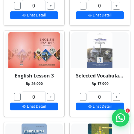
-
+
-
+
Lihat Detail
Lihat Detail
English Lesson 3
Selected Vocabularies 3
Rp 26.000
Rp 17.000
-
+
-
+
Lihat Detail
Lihat Detail
1