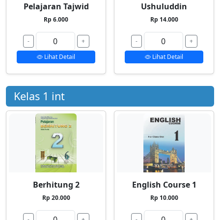
Pelajaran Tajwid
Ushuluddin
Rp 6.000
Rp 14.000
-
+
-
+
Lihat Detail
Lihat Detail
Kelas 1 int
Berhitung 2
English Course 1
Rp 20.000
Rp 10.000
-
+
-
+