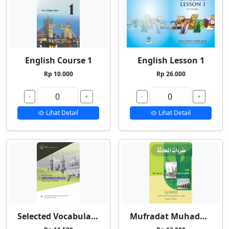
English Course 1
English Lesson 1
Rp 10.000
Rp 26.000
-
+
-
+
Lihat Detail
Lihat Detail
Selected Vocabularies 1
Mufradat Muhadatsah