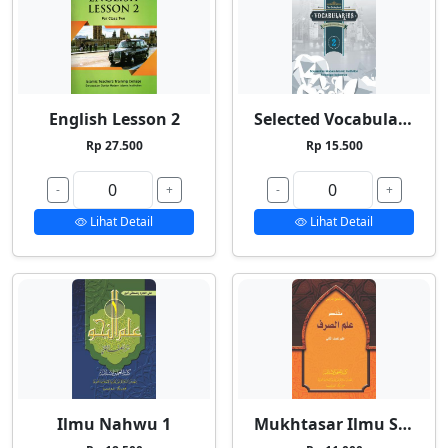
English Lesson 2
Selected Vocabularies 2
Rp 27.500
Rp 15.500
-
+
-
+
Lihat Detail
Lihat Detail
Ilmu Nahwu 1
Mukhtasar Ilmu Shorf