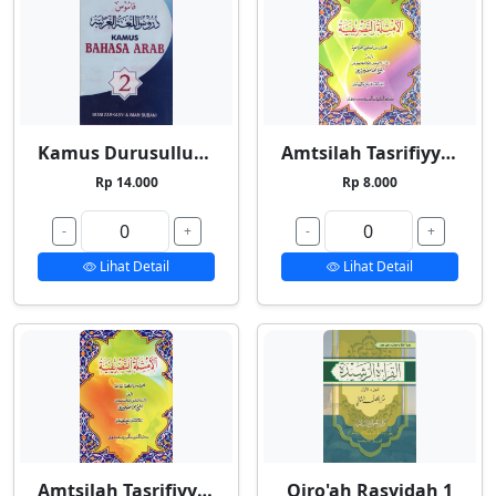
Kamus Durusullughah 2
Amtsilah Tasrifiyyah Kecil
Rp 14.000
Rp 8.000
-
+
-
+
Lihat Detail
Lihat Detail
Amtsilah Tasrifiyyah Besar
Qiro'ah Rasyidah 1