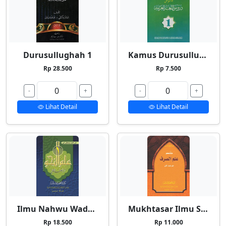
Durusullughah 1
Kamus Durusullughah 1
Rp 28.500
Rp 7.500
-
+
-
+
Lihat Detail
Lihat Detail
Ilmu Nahwu Wadhih 1
Mukhtasar Ilmu Shorf
Rp 18.500
Rp 11.000