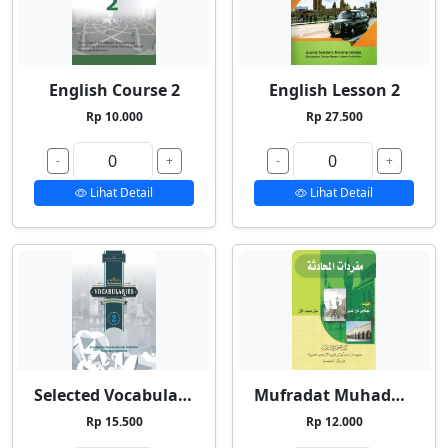
English Course 2
English Lesson 2
Rp 10.000
Rp 27.500
-
+
-
+
Lihat Detail
Lihat Detail
Selected Vocabularies 2
Mufradat Muhadatsah
Rp 15.500
Rp 12.000