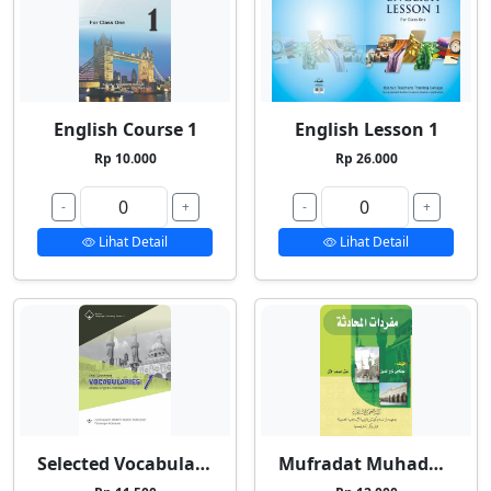
English Course 1
English Lesson 1
Rp 10.000
Rp 26.000
-
+
-
+
Lihat Detail
Lihat Detail
Selected Vocabularies 1
Mufradat Muhadatsah