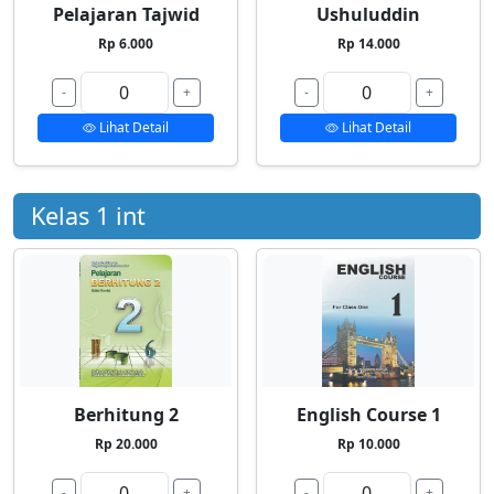
Pelajaran Tajwid
Ushuluddin
Rp 6.000
Rp 14.000
-
+
-
+
Lihat Detail
Lihat Detail
Kelas 1 int
Berhitung 2
English Course 1
Rp 20.000
Rp 10.000
-
+
-
+