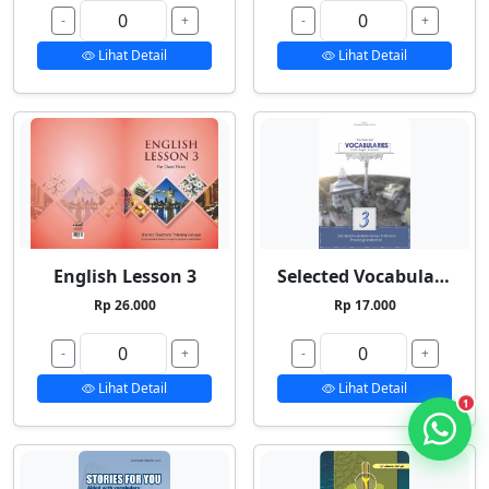
-
+
-
+
Lihat Detail
Lihat Detail
English Lesson 3
Selected Vocabularies 3
Rp 26.000
Rp 17.000
-
+
-
+
Lihat Detail
Lihat Detail
1