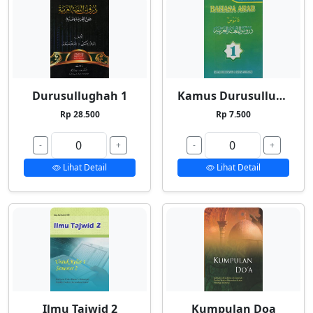
Durusullughah 1
Kamus Durusullughah 1
Rp 28.500
Rp 7.500
-
+
-
+
Lihat Detail
Lihat Detail
Ilmu Tajwid 2
Kumpulan Doa