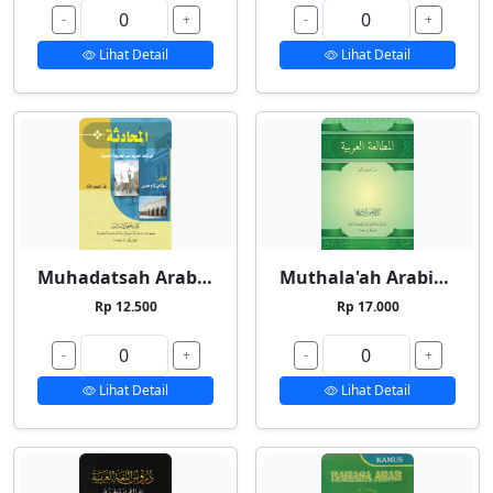
-
+
-
+
Lihat Detail
Lihat Detail
Muhadatsah Arabiyyah
Muthala'ah Arabiyyah
Rp 12.500
Rp 17.000
-
+
-
+
Lihat Detail
Lihat Detail