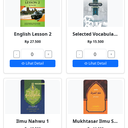
English Lesson 2
Selected Vocabularies 2
Rp 27.500
Rp 15.500
-
+
-
+
Lihat Detail
Lihat Detail
Ilmu Nahwu 1
Mukhtasar Ilmu Shorf