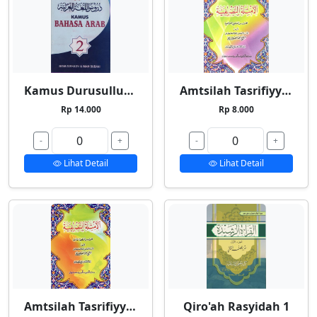
Kamus Durusullughah 2
Amtsilah Tasrifiyyah Kecil
Rp 14.000
Rp 8.000
-
+
-
+
Lihat Detail
Lihat Detail
Amtsilah Tasrifiyyah Besar
Qiro'ah Rasyidah 1