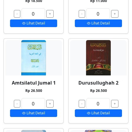
Rp 18.500
Rp 11.000
-
+
-
+
Lihat Detail
Lihat Detail
Amtsilatul Jumal 1
Durusullughah 2
Rp 26.500
Rp 26.500
-
+
-
+
Lihat Detail
Lihat Detail