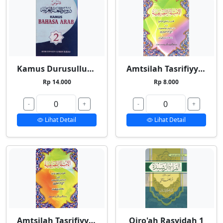
Kamus Durusullughah 2
Amtsilah Tasrifiyyah Kecil
Rp 14.000
Rp 8.000
-
+
-
+
Lihat Detail
Lihat Detail
Amtsilah Tasrifiyyah Besar
Qiro'ah Rasyidah 1